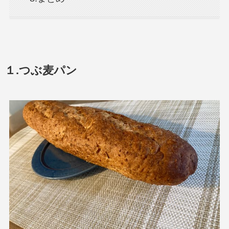
１.つぶ麦パン