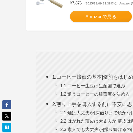
¥7,876
（2025/11/09 23:38時点 | Amazo
Amazonで見る
1.コーヒー焙煎の基本|焙煎をはじ
1.1 コーヒー生豆は生産国で選ぶ
1.2 狙うコーヒーの焙煎度を決める
2.煎り上手を購入する前に不安に
2.1 煙は大丈夫か|深煎りまで焼か
2.2 はがれた薄皮は大丈夫か|薄皮
2.3 素人でも大丈夫か|振り続ける